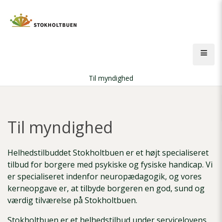
Gå
til
hovedindhold
Åbn
men
Til myndighed
Brødkrumme
Til myndighed
Helhedstilbuddet Stokholtbuen er et højt specialiseret
tilbud for borgere med psykiske og fysiske handicap. Vi
er specialiseret indenfor neuropædagogik, og vores
kerneopgave er, at tilbyde borgeren en god, sund og
værdig tilværelse på Stokholtbuen.
Stokholtbuen er et helhedstilbud under servicelovens